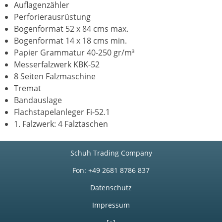
Auflagenzähler
Perforierausrüstung
Bogenformat 52 x 84 cms max.
Bogenformat 14 x 18 cms min.
Papier Grammatur 40-250 gr/m³
Messerfalzwerk KBK-52
8 Seiten Falzmaschine
Tremat
Bandauslage
Flachstapelanleger Fi-52.1
1. Falzwerk: 4 Falztaschen
Schuh Trading Company
Fon: +49 2681 8786 837
Datenschutz
Impressum